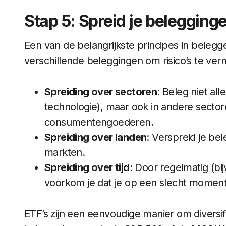
Stap 5: Spreid je belegging
Een van de belangrijkste principes in beleggen
verschillende beleggingen om risico’s te ver
Spreiding over sectoren
: Beleg niet all
technologie), maar ook in andere secto
consumentengoederen.
Spreiding over landen
: Verspreid je be
markten.
Spreiding over tijd
: Door regelmatig (bi
voorkom je dat je op een slecht moment 
ETF’s zijn een eenvoudige manier om diversi